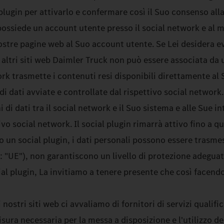
 plugin per attivarlo e confermare così il Suo consenso al
possiede un account utente presso il social network e al m
 nostre pagine web al Suo account utente. Se Lei desidera e
i altri siti web Daimler Truck non può essere associata da
twork trasmette i contenuti resi disponibili direttamente al
i dati avviate e controllate dal rispettivo social network.
di dati tra il social network e il Suo sistema e alle Sue i
vo social network. Il social plugin rimarrà attivo fino a q
ndo un social plugin, i dati personali possono essere trasme
"UE"), non garantiscono un livello di protezione adeguato
cial plugin, La invitiamo a tenere presente che così facend
ostri siti web ci avvaliamo di fornitori di servizi qualific
sura necessaria per la messa a disposizione e l'utilizzo del