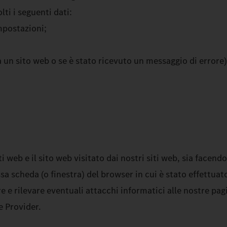
ti i seguenti dati:
impostazioni;
 a un sito web o se è stato ricevuto un messaggio di errore)
iti web e il sito web visitato dai nostri siti web, sia facend
scheda (o finestra) del browser in cui è stato effettuato 
nire e rilevare eventuali attacchi informatici alle nostre p
e Provider.