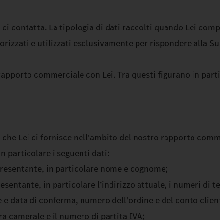
 ci contatta. La tipologia di dati raccolti quando Lei com
izzati e utilizzati esclusivamente per rispondere alla Sua 
o rapporto commerciale con Lei. Tra questi figurano in par
che Lei ci fornisce nell'ambito del nostro rapporto commer
n particolare i seguenti dati:
ppresentante, in particolare nome e cognome;
sentante, in particolare l’indirizzo attuale, i numeri di tel
ne e data di conferma, numero dell'ordine e del conto clien
ura camerale e il numero di partita IVA;