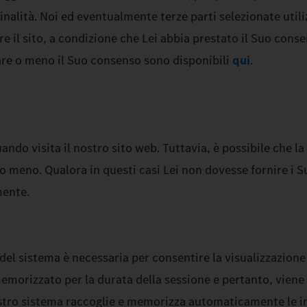
 finalità. Noi ed eventualmente terze parti selezionate uti
re il sito, a condizione che Lei abbia prestato il Suo co
tare o meno il Suo consenso sono disponibili
qui
.
uando visita il nostro sito web. Tuttavia, è possibile che l
 o meno. Qualora in questi casi Lei non dovesse fornire i S
amente.
el sistema è necessaria per consentire la visualizzazione 
emorizzato per la durata della sessione e pertanto, viene m
 nostro sistema raccoglie e memorizza automaticamente le in